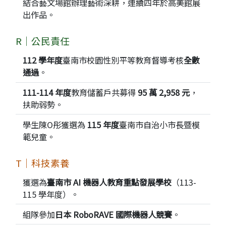
結合藝文場館辦理藝術深耕，連續四年於高美館展
出作品。
R｜公民責任
112 學年度
臺南市校園性別平等教育督導考核
全數
通過
。
111-114 年度
教育儲蓄戶共募得
95 萬 2,958 元
，
扶助弱勢。
學生陳O彤獲選為
115 年度
臺南市自治小市長暨模
範兒童。
T｜科技素養
獲選為
臺南市 AI 機器人教育重點發展學校
（113-
115 學年度）。
組隊參加
日本 RoboRAVE 國際機器人競賽
。