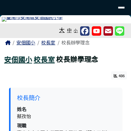
台南市安佃國小
導覽列
跳至主內容區
工具列
大
中
小
頁尾區域
主內容區域
Home
安佃國小
校長室
校長辦學理念
安佃國小
校長室
校長辦學理念
486
校長簡介
姓名
蔡孜怡
現職