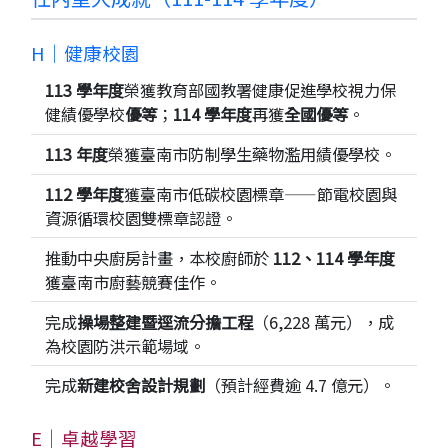
H｜健康校園
113 學年度
榮獲教育部國教署健康促進學校視力保
健績優學校
優等
；
114 學年度
再獲
全國優等
。
113 年度
榮獲臺南市防制學生藥物濫用績優學校。
112 學年度
獲臺南市低碳校園標章——節電校園與
資源循環校園雙標章認證。
推動中央廚房計畫，本校廚師於
112、114 學年度
獲臺南市廚藝競賽佳作。
完成
操場整建暨逕流分擔工程
（6,228 萬元），成
為校園防洪示範場域。
完成
新建校舍設計規劃
（預計經費逾 4.7 億元）。
E｜卓越學習