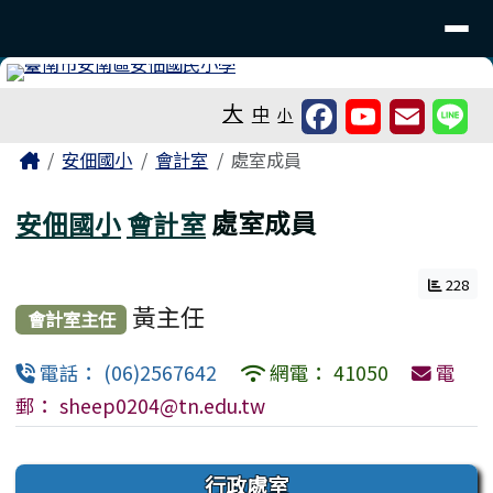
台南市安佃國小
導覽列
跳至主內容區
工具列
大
中
小
頁尾區域
主內容區域
Home
安佃國小
會計室
處室成員
安佃國小
會計室
處室成員
228
黃主任
會計室主任
電話： (06)2567642
網電： 41050
電
郵： sheep0204@tn.edu.tw
左邊區域內容
行政處室